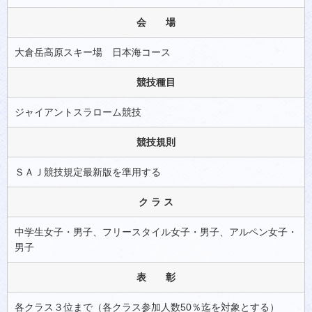
会 場
大倉岳高原スキー場 日本海コース
競技種目
ジャイアントスラローム競技
競技規則
ＳＡＪ競技規定最新版を準用する
ク ラ ス
中学生女子・男子、フリースタイル女子・男子、アルペン女子・
男子
表 彰
各クラス３位まで（各クラス参加人数50％迄を対象とする）